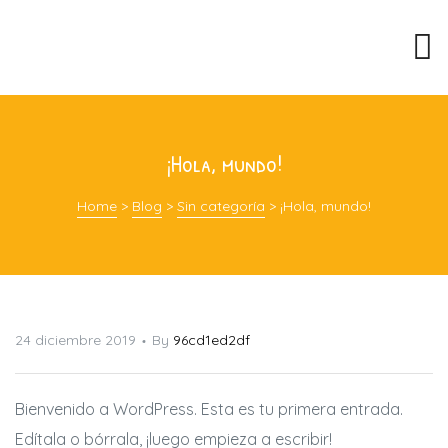
¡Hola, mundo!
Home
>
Blog
>
Sin categoría
>
¡Hola, mundo!
24 diciembre 2019
By
96cd1ed2df
Bienvenido a WordPress. Esta es tu primera entrada.
Edítala o bórrala, ¡luego empieza a escribir!